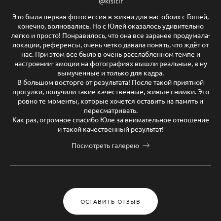
@kisitir
Это была первая фотосессия в жизни для нас обоих с Гошей,
конечно, волновались. Но с Юлей оказалось удивительно
легко и просто! Понравилось, что она все заранее продумала-
локации, референсы, очень четко давала понять, что ждёт от
нас. При этом все было в очень расслабленном темпе и
настроении- эмоции на фотографиях вышли реальные, в ну
вымученные и только для кадра.
В большом восторге от результата! После такой приятной
прогулки, получили такие качественные, живые снимки. Это
ровно те моменты, которые хочется оставить на память и
пересматривать.
Как раз, огромное спасибо Юле за внимательное отношение
и такой качественный результат!
Посмотреть галерею
ОСТАВИТЬ ОТЗЫВ