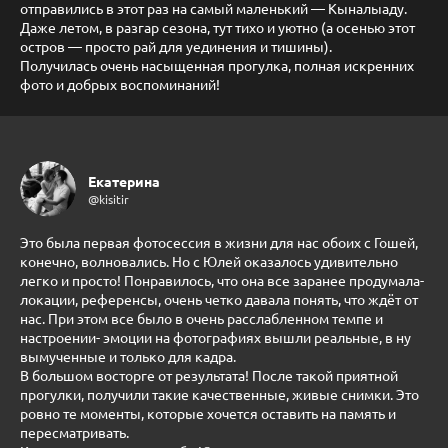
отправились в этот раз на самый маленький — Кыналыаду.
Даже летом, в разгар сезона, тут тихо и уютно (а осенью этот
остров — просто рай для уединения и тишины).
Получилась очень насыщенная прогулка, полная искренних
фото и добрых воспоминаний!
Екатерина
@kisitir
Это была первая фотосессия в жизни для нас обоих с Гошей,
конечно, волновались. Но с Юлей оказалось удивительно
легко и просто! Понравилось, что она все заранее продумала-
локации, референсы, очень четко давала понять, что ждёт от
нас. При этом все было в очень расслабленном темпе и
настроении- эмоции на фотографиях вышли реальные, в ну
вымученные и только для кадра.
В большом восторге от результата! После такой приятной
прогулки, получили такие качественные, живые снимки. Это
ровно те моменты, которые хочется оставить на память и
пересматривать.