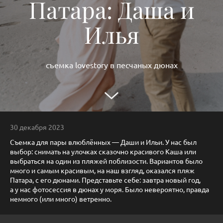
Патара: Даша и
Илья
съемка lovestory в песчаных дюнах
30 декабря 2023
Съемка для пары влюблённых — Даши и Ильи. У нас был
выбор: снимать на улочках сказочно красивого Каша или
выбраться на один из пляжей поблизости. Вариантов было
много и самым красивым, на наш взгляд, оказался пляж
Патара, с его дюнами. Представьте себе: завтра новый год,
а у нас фотосессия в дюнах у моря. Было невероятно, правда
немного (или много) ветренно.